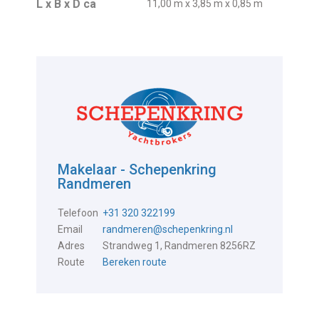
L x B x D ca
11,00 m x 3,85 m x 0,85 m
Makelaar - Schepenkring
Randmeren
Telefoon
+31 320 322199
Email
randmeren@schepenkring.nl
Adres
Strandweg 1, Randmeren 8256RZ
Route
Bereken route