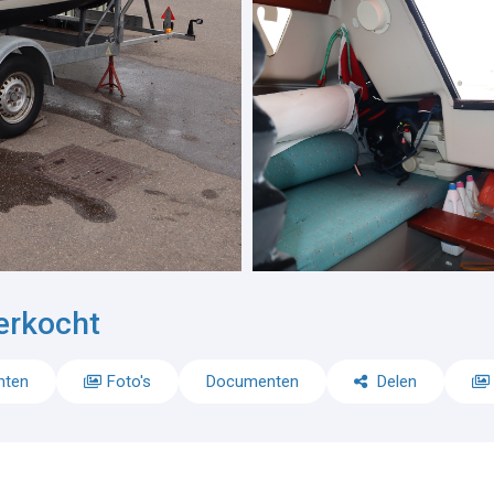
erkocht
nten
Foto's
Documenten
Delen