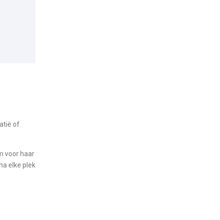
atië of
im voor haar
na elke plek