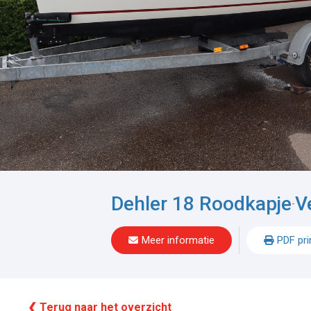
Dehler 18 Roodkapje
V
-
Meer informatie
PDF pri
❮ Terug naar het overzicht