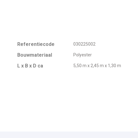
Referentiecode
030225002
Bouwmateriaal
Polyester
L x B x D ca
5,50 m x 2,45 m x 1,30 m