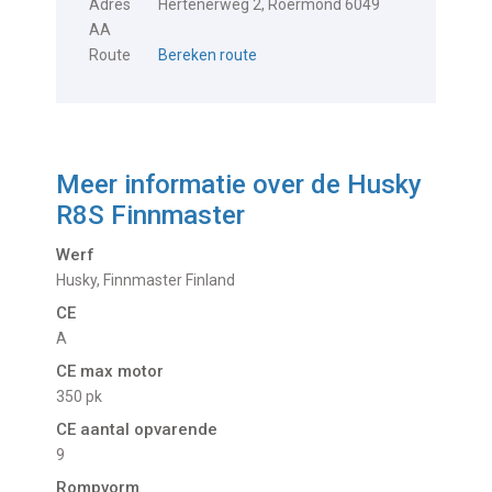
Adres
Hertenerweg 2, Roermond 6049
AA
Route
Bereken route
Meer informatie over de
Husky
R8S Finnmaster
Werf
Husky, Finnmaster Finland
CE
A
CE max motor
350 pk
CE aantal opvarende
9
Rompvorm