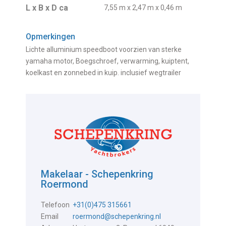
L x B x D ca
7,55 m x 2,47 m x 0,46 m
Opmerkingen
Lichte alluminium speedboot voorzien van sterke
yamaha motor, Boegschroef, verwarming, kuiptent,
koelkast en zonnebed in kuip. inclusief wegtrailer
Makelaar - Schepenkring
Roermond
Telefoon
+31(0)475 315661
Email
roermond@schepenkring.nl