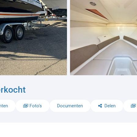
rkocht
nten
Foto's
Documenten
Delen