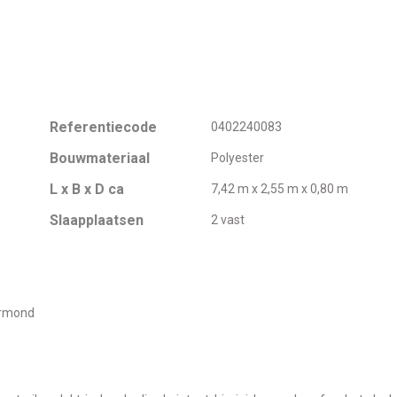
Referentiecode
0402240083
Bouwmateriaal
Polyester
L x B x D ca
7,42 m x 2,55 m x 0,80 m
Slaapplaatsen
2 vast
ermond