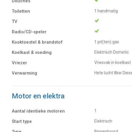
Douches
Toiletten
1 handmatig
TV
Radio/CD-speler
Kooktoestel & brandstof
1 pit(ten) gas
Koelkast & voeding
Elektrisch Dometic
Vriezer
Vriesvak in koelkast
Verwarming
Hete lucht 8kw Dies
Motor en elektra
Aantal identieke motoren
1
Start type
Elektrisch
Type
Binnenboord