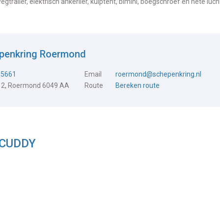
railer, elektrisch ankerlier, kuiptent, bimini, boegschroef en hete luch
epenkring Roermond
15661
Email
roermond@schepenkring.nl
 2, Roermond 6049 AA
Route
Bereken route
2 CUDDY