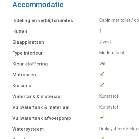
Accommodatie
Indeling en verblijfsruimtes
cabin met toilet / 
Hutten
1
Slaapplaatsen
2 vast
Type interieur
Modern, licht
Kleur stoffering
Wit
Matrassen
Kussens
Watertank & materiaal
Kunststof
Vuilwatertank & materiaal
Kunststof
Vuilwatertank afvoerpomp
Watersysteem
Druksysteem Elekt