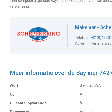
Zeer compleet uitgeruste Bayliner 742 Cuddy voorzien van een wegt
verwarming
Makelaar - Sch
Telefoon
+31(0)475 3
Adres
Hertenerweg
Meer informatie over de
Bayliner 74
Werf
Bayliner, USA
CE
A
CE aantal opvarende
8
Rompvorm
V-bodem