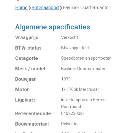
Home
❯
Botenaanbod
❯
Bayliner Quartermaster
Algemene specificaties
Vraagprijs
Verkocht
BTW-status
Btw vrijgesteld
Categorie
Speedboten en sportboten
Merk / model
Bayliner Quartermaster
Bouwjaar
1979
Motor
1x 170pk Mercruiser
Ligplaats
In verkoophaven Herten-
Roermond
Referentiecode
0402230021
Bouwmateriaal
Polyester