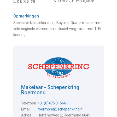
L x B x D ca
5,30 m x 2,19 m x 0,60 m
Opmerkingen
Sportieve klassieker deze Bayliner Quatermaster met
vele originele elementen inclusief wegtrailer met TUV
keuring.
Makelaar - Schepenkring
Roermond
Telefoon
+31(0)475 315661
Email
roermond@schepenkring.nl
Adres
Hertenerweg 2, Roermond 6049