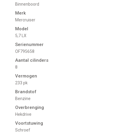
Binnenboord
Merk
Mercruiser
Model
5,7 LX
Serienummer
OF795658
Aantal cilinders
8
Vermogen
233 pk
Brandstof
Benzine
Overbrenging
Hekdrive
Voortstuwing
schroef