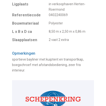
Ligplaats
in verkoophaven Herten-
Roermond
Referentiecode
0402240069
Bouwmateriaal
Polyester
L x B x D ca
8,50 m x 2,50 m x 0,86 m
Slaapplaatsen
2 vast 2 extra
Opmerkingen
sportieve bayliner met kuiptent en transportkap,
boegschroef met afstandsbediening, zeer fris
interieur.