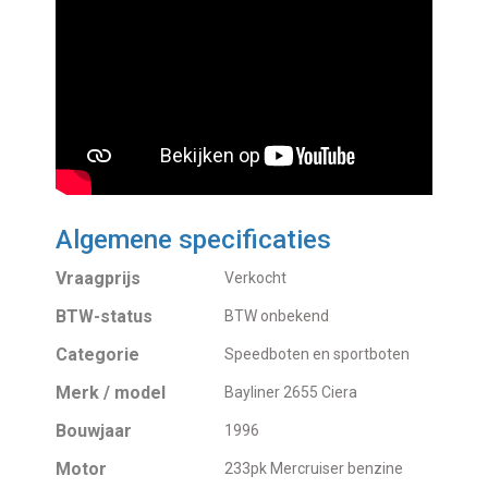
Algemene specificaties
Vraagprijs
Verkocht
BTW-status
BTW onbekend
Categorie
Speedboten en sportboten
Merk / model
Bayliner 2655 Ciera
Bouwjaar
1996
Motor
233pk Mercruiser benzine