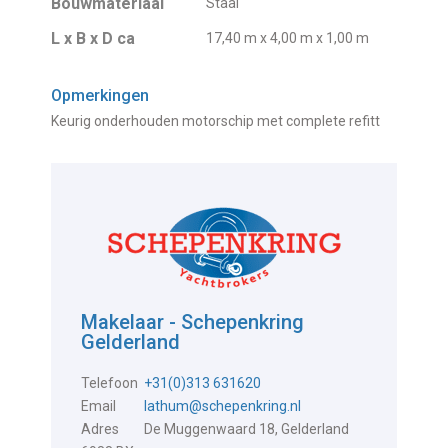
Bouwmateriaal
Staal
L x B x D ca
17,40 m x 4,00 m x 1,00 m
Opmerkingen
Keurig onderhouden motorschip met complete refitt
Makelaar - Schepenkring
Gelderland
Telefoon
+31(0)313 631620
Email
lathum@schepenkring.nl
Adres
De Muggenwaard 18, Gelderland