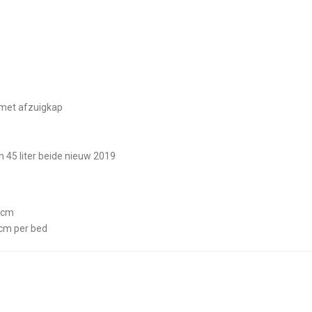
h met afzuigkap
 en 45 liter beide nieuw 2019
0cm
0cm per bed