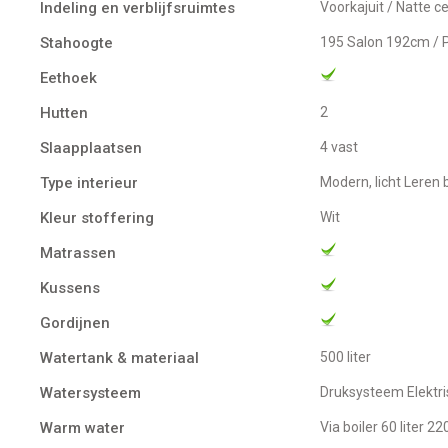
Indeling en verblijfsruimtes
Voorkajuit / Natte c
Stahoogte
195 Salon 192cm / 
Eethoek
Hutten
2
Slaapplaatsen
4 vast
Type interieur
Modern, licht Lere
Kleur stoffering
Wit
Matrassen
Kussens
Gordijnen
Watertank & materiaal
500 liter
Watersysteem
Druksysteem Elekt
Warm water
Via boiler 60 liter 