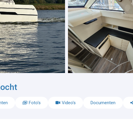
kocht
nten
Foto's
Video's
Documenten