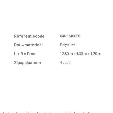
Referentiecode
0402240058
Bouwmateriaal
Polyester
L x B x D ca
12,80 m x 4,30 m x 1,20 m
Slaapplaatsen
4 vast