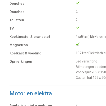
Douches
Douches
2
Toiletten
2
TV
Kooktoestel & brandstof
4 pit(ten) Elektrisc
Magnetron
Koelkast & voeding
107 liter Elektrisch
Opmerkingen
Led verlichting
Afmetingen bedden
Voorkajuit 205 x 15
Gasten hut 195 x 7
Motor en elektra
Aantal identieke motoren
2