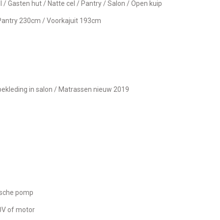
el / Gasten hut / Natte cel / Pantry / Salon / Open kuip
Pantry 230cm / Voorkajuit 193cm
n bekleding in salon / Matrassen nieuw 2019
rische pomp
220V of motor