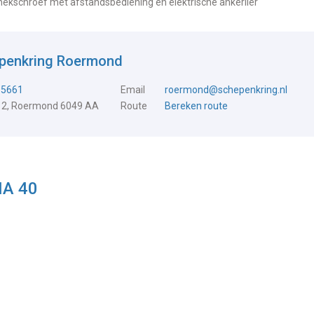
 hekschroef met afstandsbediening en elektrische ankerlier
epenkring Roermond
15661
Email
roermond@schepenkring.nl
 2, Roermond 6049 AA
Route
Bereken route
NA 40