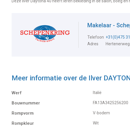
Deze Ilver Daytona 40 heeft leren bekleding in de salon, boeg en
Makelaar - Sch
Telefoon
+31(0)475 3
Adres
Hertenerweg
Meer informatie over de
Ilver DAYTO
Werf
Italië
Bouwnummer
FA13A3425256200
Rompvorm
V-bodem
Rompkleur
Wit