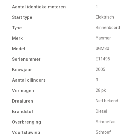
Aantal identieke motoren
1
Start type
Elektrisch
Type
Binnenboord
Merk
Yanmar
Model
3GM30
Serienummer
E11495
Bouwjaar
2005
Aantal cilinders
3
Vermogen
28 pk
Draaiuren
Niet bekend
Brandstof
Diesel
Overbrenging
Schroefas
Voortstuwing
schroef