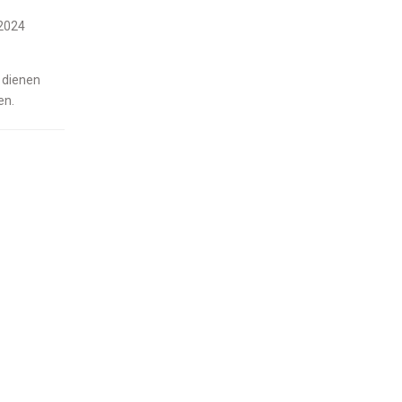
n dienen
en.