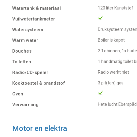
Watertank & materiaal
120 liter Kunststof
Vuilwatertankmeter
Watersysteem
Druksysteem syste
Warm water
boiler is kapot
Douches
2 1x binnen, 1x bui
Toiletten
1 handmatig toilet b
Radio/CD-speler
radio werkt niet
Kooktoestel & brandstof
3 pit(ten) gas
Oven
Verwarming
Hete lucht Eberspäc
Motor en elektra