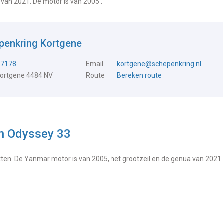
a van 2021. De motor is van 2005 .
penkring Kortgene
07178
Email
kortgene@schepenkring.nl
Kortgene 4484 NV
Route
Bereken route
n Odyssey 33
hutten. De Yanmar motor is van 2005, het grootzeil en de genua van 2021