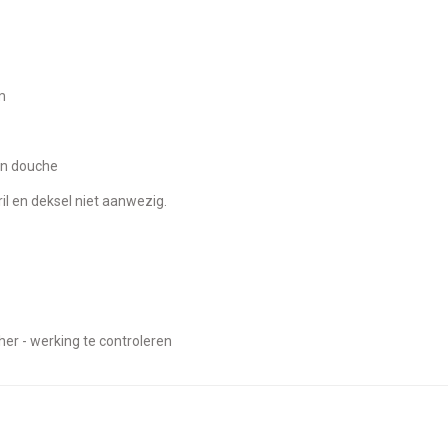
m
ten douche
ril en deksel niet aanwezig.
her - werking te controleren