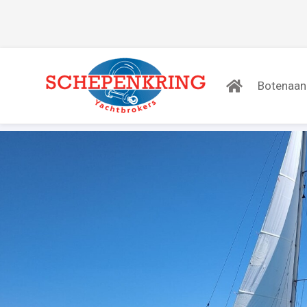
Botenaa