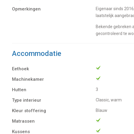
Opmerkingen
Eigenaar sinds 2016, 3e eigenaar. De boot heeft jaarlijks op de wal gestaan, antifouling is in 2024
laatstelijk aangebra
Bekende gebreken aan
gecontroleerd te wo
Accommodatie
Eethoek
Machinekamer
Hutten
3
Type interieur
Classic, warm
Kleur stoffering
Blauw
Matrassen
Kussens