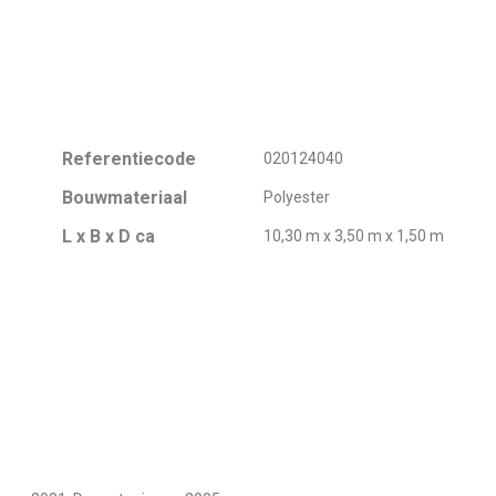
Referentiecode
020124040
Bouwmateriaal
Polyester
L x B x D ca
10,30 m x 3,50 m x 1,50 m