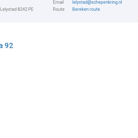
Email
lelystad@schepenkring.nl
 Lelystad 8242 PE
Route
Bereken route
a 92