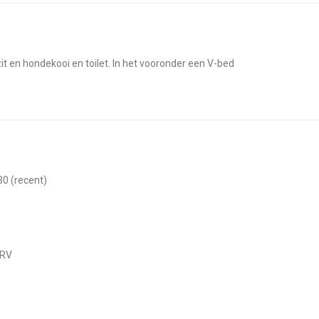
zit en hondekooi en toilet. In het vooronder een V-bed
30 (recent)
 RV