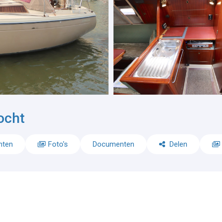
ocht
nten
Foto's
Documenten
Delen