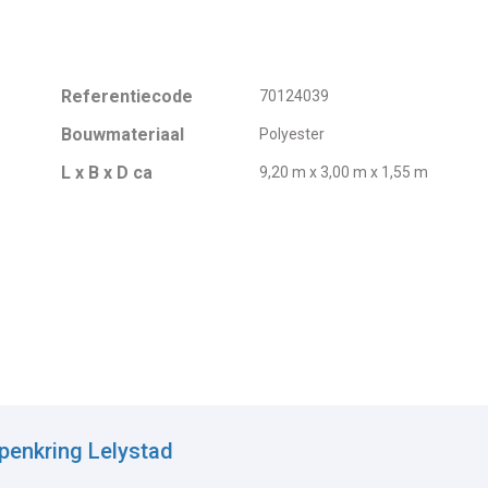
Referentiecode
70124039
Bouwmateriaal
Polyester
L x B x D ca
9,20 m x 3,00 m x 1,55 m
penkring Lelystad