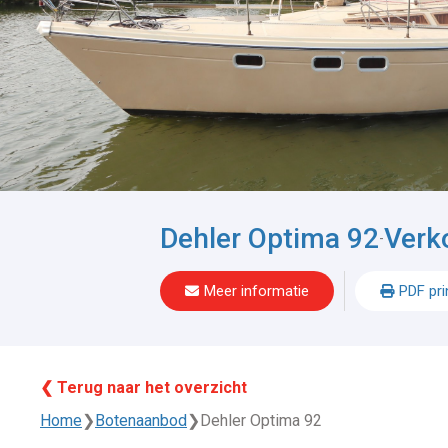
Dehler Optima 92
Verk
-
Meer informatie
PDF pri
❮ Terug naar het overzicht
Home
❯
Botenaanbod
❯
Dehler Optima 92