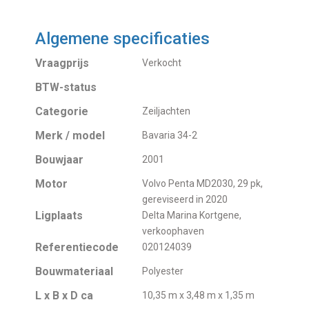
Algemene specificaties
Vraagprijs
Verkocht
BTW-status
Categorie
Zeiljachten
Merk / model
Bavaria 34-2
Bouwjaar
2001
Motor
Volvo Penta MD2030, 29 pk,
gereviseerd in 2020
Ligplaats
Delta Marina Kortgene,
verkoophaven
Referentiecode
020124039
Bouwmateriaal
Polyester
L x B x D ca
10,35 m x 3,48 m x 1,35 m