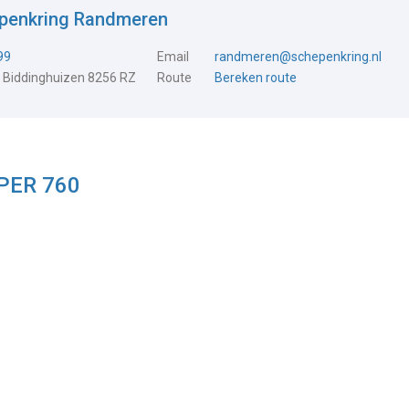
epenkring Randmeren
99
Email
randmeren@schepenkring.nl
 Biddinghuizen 8256 RZ
Route
Bereken route
PPER 760