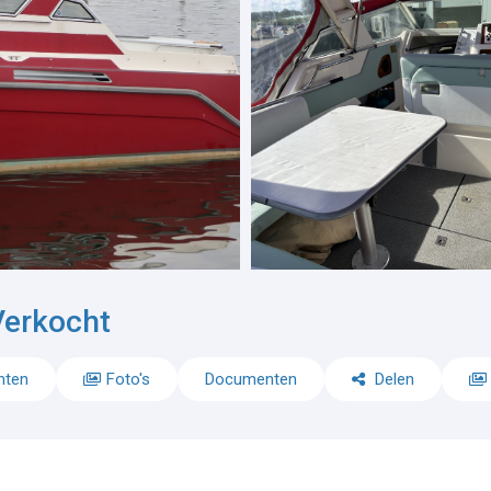
Verkocht
nten
Foto's
Documenten
Delen