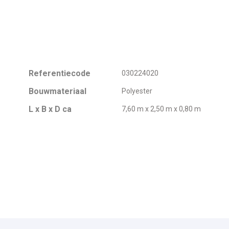
Referentiecode
030224020
Bouwmateriaal
Polyester
L x B x D ca
7,60 m x 2,50 m x 0,80 m