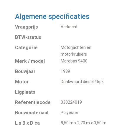
Algemene specificaties
Vraagprijs
Verkocht
BTW-status
Categorie
Motorjachten en
motorkruisers
Merk / model
Morebas 9400
Bouwjaar
1989
Motor
Drinkwaard diesel 45pk
Ligplaats
Referentiecode
030224019
Bouwmateriaal
Polyester
L x B x D ca
8,50 m x 2,70 m x 0,50 m