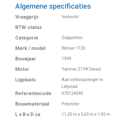
Algemene specificaties
Vraagprijs
Verkocht
BTW-status
Categorie
Zeiljachten
Merk / model
Winner 1120
Bouwjaar
1999
Motor
Yanmar 27 PK Diesel
Ligplaats
Aan verkoopsteiger in
Lelystad
Referentiecode
070124040
Bouwmateriaal
Polyester
L x B x D ca
11,20 m x 3,60 m x 1,95 m