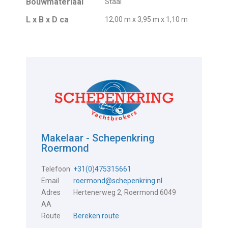
Bouwmateriaal
Staal
L x B x D ca
12,00 m x 3,95 m x 1,10 m
Makelaar - Schepenkring
Roermond
Telefoon
+31(0)475315661
Email
roermond@schepenkring.nl
Adres
Hertenerweg 2, Roermond 6049
AA
Route
Bereken route