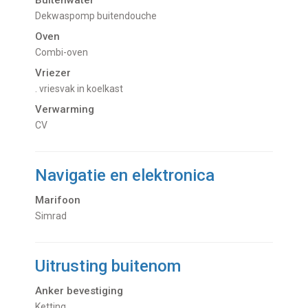
Buitenwater
dekwaspomp buitendouche
Oven
Combi-oven
Vriezer
. vriesvak in koelkast
Verwarming
CV
Navigatie en elektronica
Marifoon
Simrad
Uitrusting buitenom
Anker bevestiging
Ketting