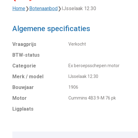
Home
❯
Botenaanbod
❯
IJsselaak 12.30
Algemene specificaties
Vraagprijs
Verkocht
BTW-status
Categorie
Ex beroepsschepen motor
Merk / model
IJsselaak 12.30
Bouwjaar
1906
Motor
Cummins 4B3.9-M 76 pk
Ligplaats