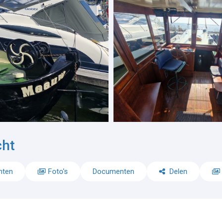
cht
nten
Foto's
Documenten
Delen