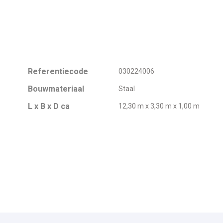
Referentiecode
030224006
Bouwmateriaal
Staal
L x B x D ca
12,30 m x 3,30 m x 1,00 m