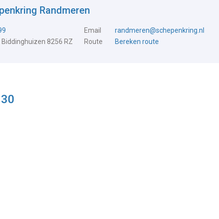
epenkring Randmeren
99
Email
randmeren@schepenkring.nl
 Biddinghuizen 8256 RZ
Route
Bereken route
.30