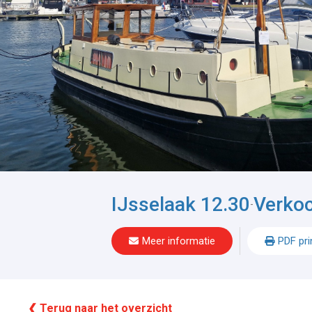
IJsselaak 12.30
Verko
-
Meer informatie
PDF pri
❮ Terug naar het overzicht