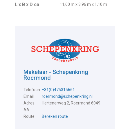
L x B x D ca
11,60 m x 3,96 m x 1,10 m
Makelaar - Schepenkring
Roermond
Telefoon
+31(0)475315661
Email
roermond@schepenkring.nl
Adres
Hertenerweg 2, Roermond 6049
AA
Route
Bereken route