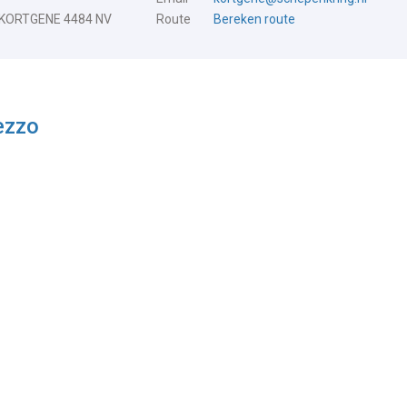
 KORTGENE 4484 NV
Route
Bereken route
ezzo