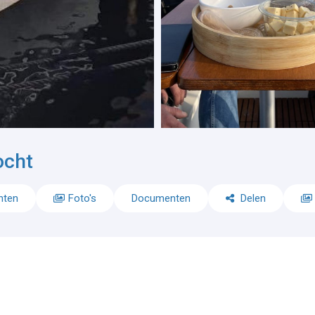
ocht
nten
Foto's
Documenten
Delen