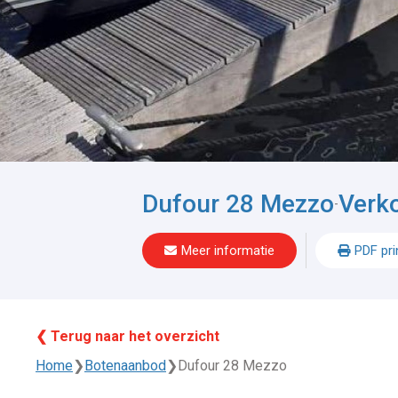
Dufour 28 Mezzo
Verk
-
Meer informatie
PDF pri
❮ Terug naar het overzicht
Home
❯
Botenaanbod
❯
Dufour 28 Mezzo