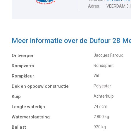
Adres
VEERDAM 3,
Meer informatie over de
Dufour 28 M
Ontwerper
Jacques Faroux
Rompvorm
Rondspant
Rompkleur
Wit
Dek en opbouw constructie
Polyester
Kuip
Achterkuip
Lengte waterlijn
747 cm
Waterverplaatsing
2.800 kg
Ballast
920 kg