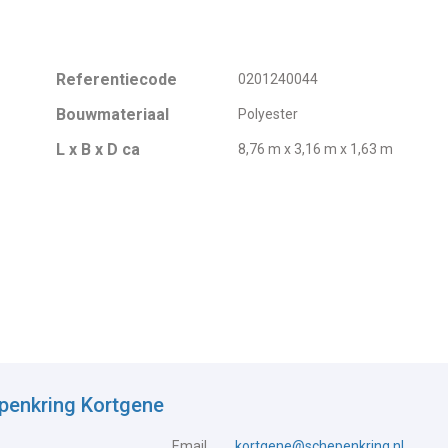
Referentiecode
0201240044
Bouwmateriaal
Polyester
L x B x D ca
8,76 m x 3,16 m x 1,63 m
penkring Kortgene
Email
kortgene@schepenkring.nl