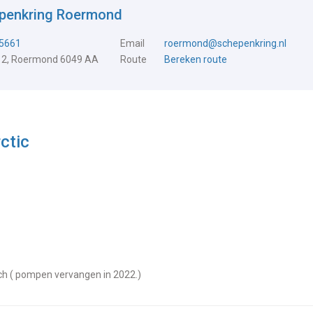
epenkring Roermond
5661
Email
roermond@schepenkring.nl
 2, Roermond 6049 AA
Route
Bereken route
ctic
isch ( pompen vervangen in 2022.)