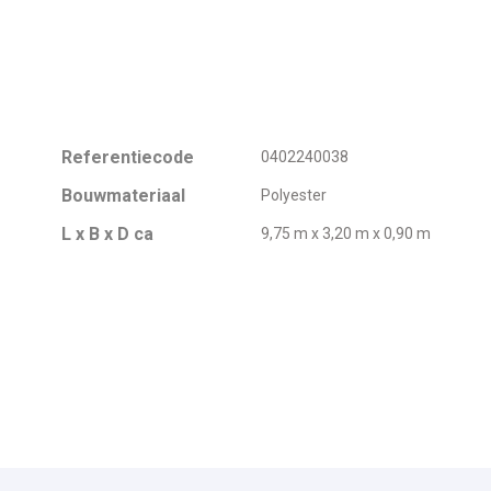
Referentiecode
0402240038
Bouwmateriaal
Polyester
L x B x D ca
9,75 m x 3,20 m x 0,90 m