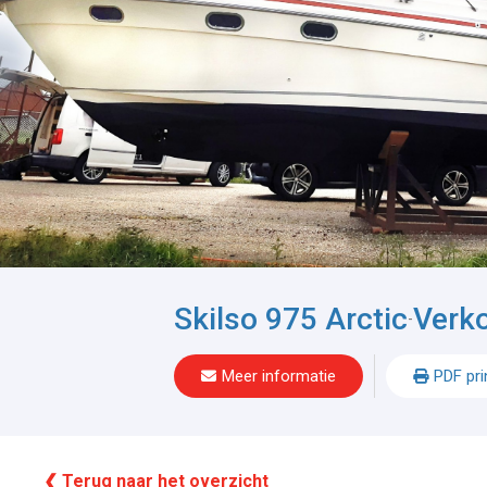
Skilso 975 Arctic
Verk
-
Meer informatie
PDF pri
❮ Terug naar het overzicht