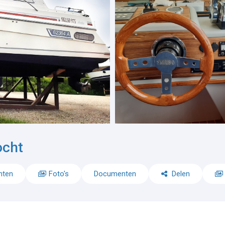
ocht
nten
Foto's
Documenten
Delen