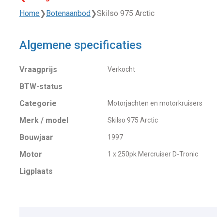
Home
❯
Botenaanbod
❯
Skilso 975 Arctic
Algemene specificaties
Vraagprijs
Verkocht
BTW-status
Categorie
Motorjachten en motorkruisers
Merk / model
Skilso 975 Arctic
Bouwjaar
1997
Motor
1 x 250pk Mercruiser D-Tronic
Ligplaats