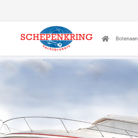
Botenaa