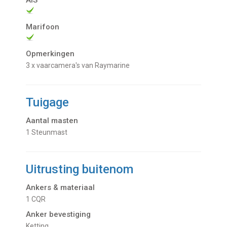
AIS
Marifoon
Opmerkingen
3 x vaarcamera's van Raymarine
Tuigage
Aantal masten
1 Steunmast
Uitrusting buitenom
Ankers & materiaal
1 CQR
Anker bevestiging
Ketting