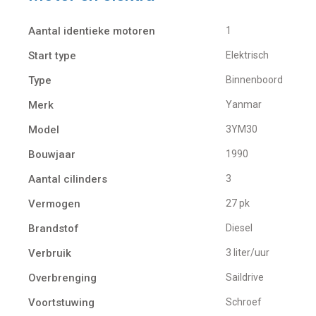
Aantal identieke motoren
1
Start type
Elektrisch
Type
Binnenboord
Merk
Yanmar
Model
3YM30
Bouwjaar
1990
Aantal cilinders
3
Vermogen
27 pk
Brandstof
Diesel
Verbruik
3 liter/uur
Overbrenging
Saildrive
Voortstuwing
schroef