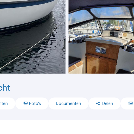
cht
nten
Foto's
Documenten
Delen