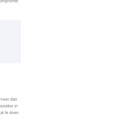
 Compromis
t meer dan
ssieker in
euk te doen