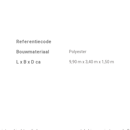
Referentiecode
Bouwmateriaal
Polyester
L x B x D ca
9,90 m x 3,40 m x 1,50 m