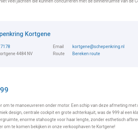
niet veel jachten die kunnen concurreren met de binnenruimte van de
penkring Kortgene
07178
Email
kortgene@schepenkring.nl
Kortgene 4484 NV
Route
Bereken route
999
ezier om te manoeuvreren onder motor. Een schip van deze afmeting me
iek design, centrale cockpit en grote achterkajuit, was de 999 al een kla
 bergruimte, enorme stahoogte voor haar lengte, zonder esthetisch afbr
der om te komen bekijken in onze verkoophaven te Kortgene!