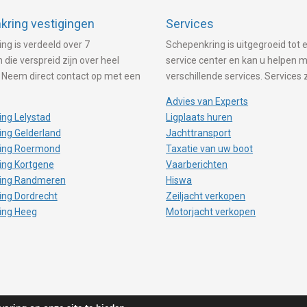
ring vestigingen
Services
ng is verdeeld over 7
Schepenkring is uitgegroeid tot e
 die verspreid zijn over heel
service center en kan u helpen 
 Neem direct contact op met een
verschillende services. Services 
Advies van Experts
ng Lelystad
Ligplaats huren
ng Gelderland
Jachttransport
ing Roermond
Taxatie van uw boot
ing Kortgene
Vaarberichten
ing Randmeren
Hiswa
ing Dordrecht
Zeiljacht verkopen
ing Heeg
Motorjacht verkopen