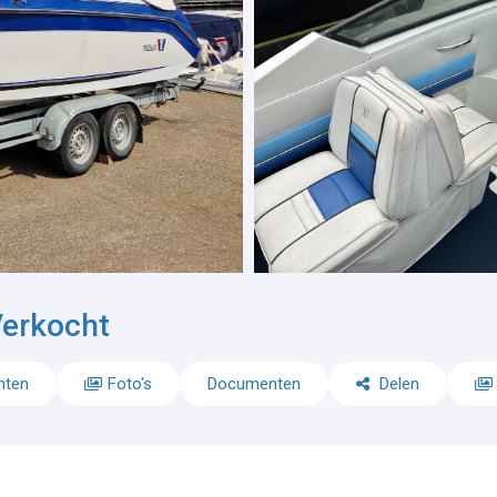
erkocht
nten
Foto's
Documenten
Delen