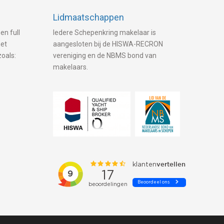
Lidmaatschappen
en full
Iedere Schepenkring makelaar is
met
aangesloten bij de HISWA-RECRON
zoals:
vereniging en de NBMS bond van
makelaars.