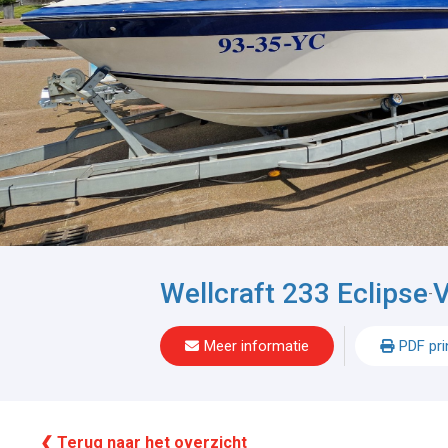
Wellcraft 233 Eclipse
V
-
Meer informatie
PDF pri
❮ Terug naar het overzicht