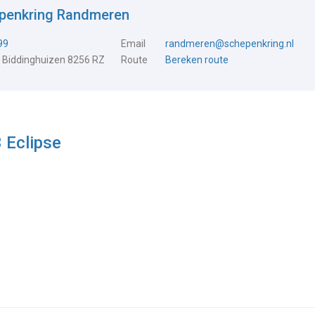
epenkring Randmeren
99
Email
randmeren@schepenkring.nl
 Biddinghuizen 8256 RZ
Route
Bereken route
 Eclipse