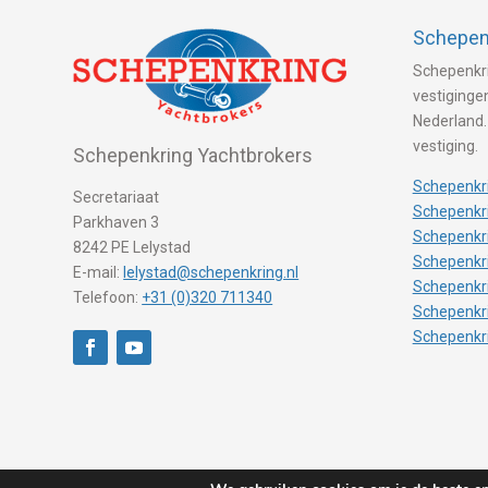
Schepenk
Schepenkri
vestigingen
Nederland.
vestiging.
Schepenkring Yachtbrokers
Schepenkri
Secretariaat
Schepenkri
Parkhaven 3
Schepenkr
8242 PE Lelystad
Schepenkr
E-mail:
lelystad@schepenkring.nl
Schepenkr
Telefoon:
+31 (0)320 711340
Schepenkr
Schepenkr