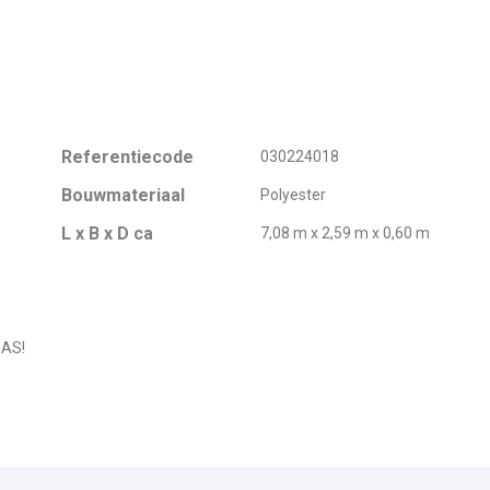
Referentiecode
030224018
Bouwmateriaal
Polyester
L x B x D ca
7,08 m x 2,59 m x 0,60 m
GAS!