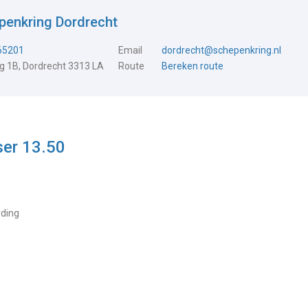
penkring Dordrecht
65201
Email
dordrecht@schepenkring.nl
 1B, Dordrecht 3313 LA
Route
Bereken route
ser 13.50
rding