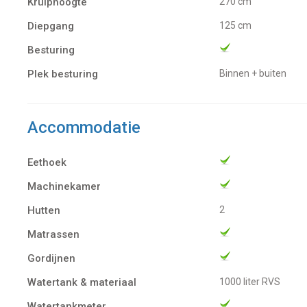
Kruiphoogte
270 cm
Diepgang
125 cm
Besturing
Plek besturing
Binnen + buiten
Accommodatie
Eethoek
Machinekamer
Hutten
2
Matrassen
Gordijnen
Watertank & materiaal
1000 liter RVS
Watertankmeter