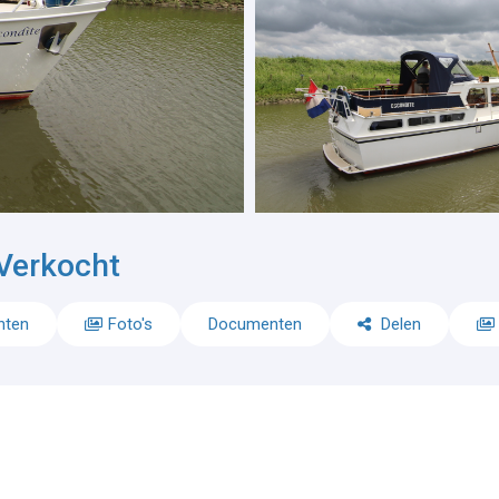
Verkocht
nten
Foto's
Documenten
Delen