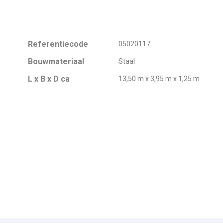
Referentiecode
05020117
Bouwmateriaal
Staal
L x B x D ca
13,50 m x 3,95 m x 1,25 m