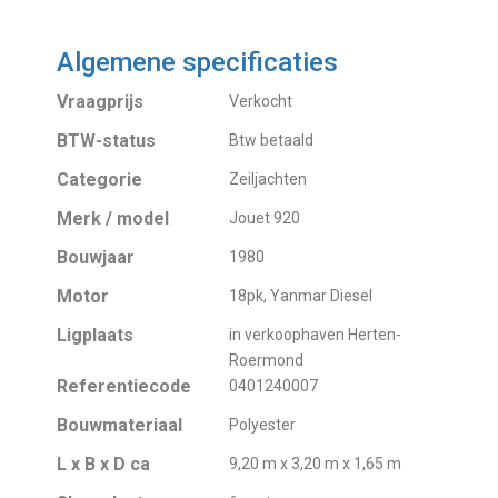
Algemene specificaties
Vraagprijs
Verkocht
BTW-status
Btw betaald
Categorie
Zeiljachten
Merk / model
Jouet 920
Bouwjaar
1980
Motor
18pk, Yanmar Diesel
Ligplaats
in verkoophaven Herten-
Roermond
Referentiecode
0401240007
Bouwmateriaal
Polyester
L x B x D ca
9,20 m x 3,20 m x 1,65 m