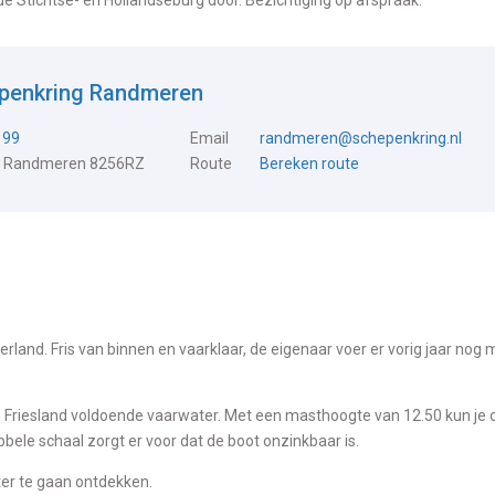
de Stichtse- en Hollandseburg door. Bezichtiging op afspraak.
epenkring Randmeren
199
Email
randmeren@schepenkring.nl
, Randmeren 8256RZ
Route
Bereken route
land. Fris van binnen en vaarklaar, de eigenaar voer er vorig jaar nog
in Friesland voldoende vaarwater. Met een masthoogte van 12.50 kun je 
bele schaal zorgt er voor dat de boot onzinkbaar is.
ter te gaan ontdekken.