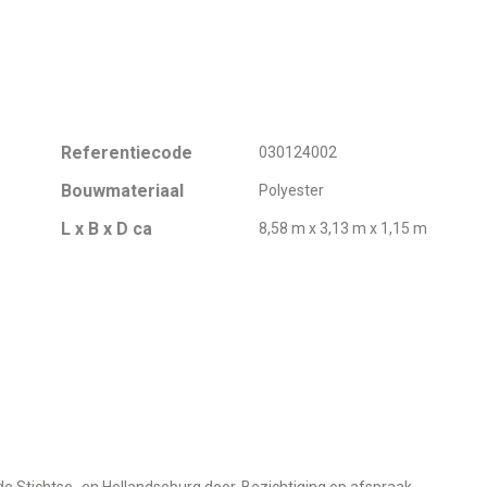
Referentiecode
030124002
Bouwmateriaal
Polyester
L x B x D ca
8,58 m x 3,13 m x 1,15 m