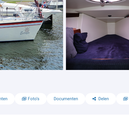
nten
Foto's
Documenten
Delen