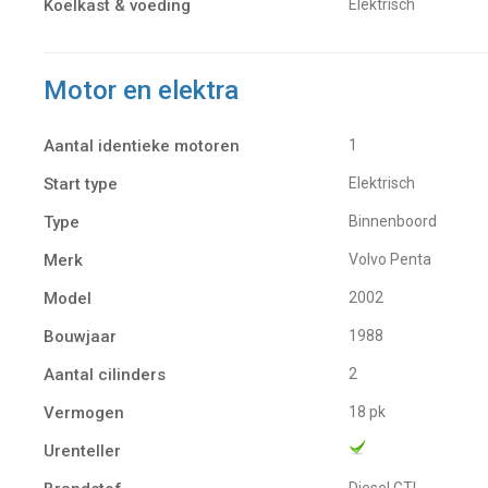
Koelkast & voeding
Elektrisch
Motor en elektra
Aantal identieke motoren
1
Start type
Elektrisch
Type
Binnenboord
Merk
Volvo Penta
Model
2002
Bouwjaar
1988
Aantal cilinders
2
Vermogen
18 pk
Urenteller