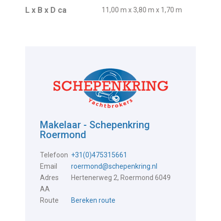
L x B x D ca
11,00 m x 3,80 m x 1,70 m
Makelaar - Schepenkring
Roermond
Telefoon
+31(0)475315661
Email
roermond@schepenkring.nl
Adres
Hertenerweg 2, Roermond 6049
AA
Route
Bereken route