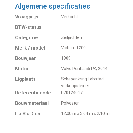
Algemene specificaties
Vraagprijs
Verkocht
BTW-status
Categorie
Zeiljachten
Merk / model
Victoire 1200
Bouwjaar
1989
Motor
Volvo Penta, 55 PK, 2014
Ligplaats
Schepenkring Lelystad,
verkoopsteiger
Referentiecode
070124017
Bouwmateriaal
Polyester
L x B x D ca
12,00 m x 3,64 m x 2,10 m