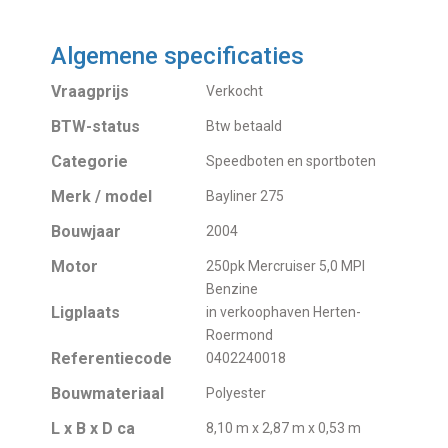
Algemene specificaties
Vraagprijs
Verkocht
BTW-status
Btw betaald
Categorie
Speedboten en sportboten
Merk / model
Bayliner 275
Bouwjaar
2004
Motor
250pk Mercruiser 5,0 MPI
Benzine
Ligplaats
in verkoophaven Herten-
Roermond
Referentiecode
0402240018
Bouwmateriaal
Polyester
L x B x D ca
8,10 m x 2,87 m x 0,53 m