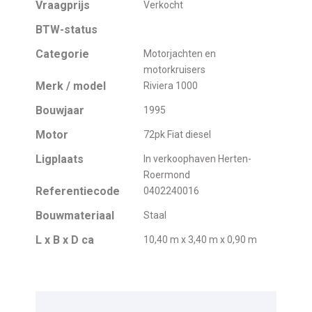
Vraagprijs
Verkocht
BTW-status
Categorie
Motorjachten en
motorkruisers
Merk / model
Riviera 1000
Bouwjaar
1995
Motor
72pk Fiat diesel
Ligplaats
In verkoophaven Herten-
Roermond
Referentiecode
0402240016
Bouwmateriaal
Staal
L x B x D ca
10,40 m x 3,40 m x 0,90 m