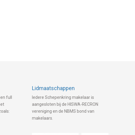
Lidmaatschappen
en full
Iedere Schepenkring makelaar is
met
aangesloten bij de HISWA-RECRON
zoals:
vereniging en de NBMS bond van
makelaars.