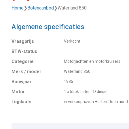
Home
❯
Botenaanbod
❯
Waterland 850
Algemene specificaties
Vraagprijs
Verkocht
BTW-status
Categorie
Motorjachten en motorkruisers
Merk / model
Waterland 850
Bouwjaar
1985
Motor
1 x 55pk Lister TD diesel
Ligplaats
in verkoophaven Herten-Roermond