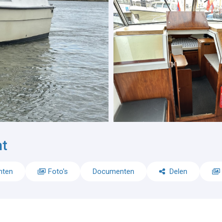
ht
nten
Foto's
Documenten
Delen