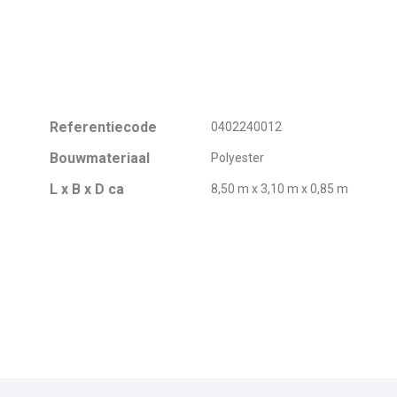
Referentiecode
0402240012
Bouwmateriaal
Polyester
L x B x D ca
8,50 m x 3,10 m x 0,85 m