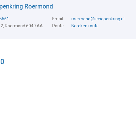
epenkring Roermond
5661
Email
roermond@schepenkring.nl
 2, Roermond 6049 AA
Route
Bereken route
50