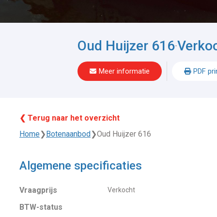
Oud Huijzer 616
Verko
-
Meer informatie
PDF pri
❮ Terug naar het overzicht
Home
❯
Botenaanbod
❯
Oud Huijzer 616
Algemene specificaties
Vraagprijs
Verkocht
BTW-status