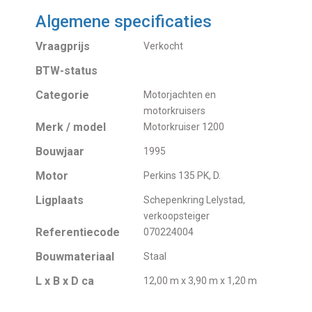
Algemene specificaties
Vraagprijs
Verkocht
BTW-status
Categorie
Motorjachten en
motorkruisers
Merk / model
Motorkruiser 1200
Bouwjaar
1995
Motor
Perkins 135 PK, D.
Ligplaats
Schepenkring Lelystad,
verkoopsteiger
Referentiecode
070224004
Bouwmateriaal
Staal
L x B x D ca
12,00 m x 3,90 m x 1,20 m