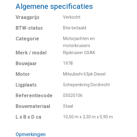
Algemene specificaties
Vraagprijs
Verkocht
BTW-status
Btw betaald
Categorie
Motorjachten en
motorkruisers
Merk / model
Rijokruiser GSAK
Bouwjaar
1978
Motor
Mitsubishi 63pk Diesel
Ligplaats
Schepenkring Dordrecht
Referentiecode
05020106
Bouwmateriaal
Staal
L x B x D ca
10,50 m x 3,30 m x 0,90 m
Opmerkingen