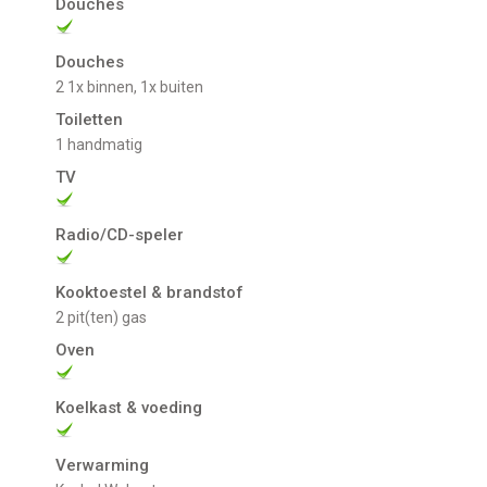
Douches
Douches
2 1x binnen, 1x buiten
Toiletten
1 handmatig
TV
Radio/CD-speler
Kooktoestel & brandstof
2 pit(ten) gas
Oven
Koelkast & voeding
Verwarming