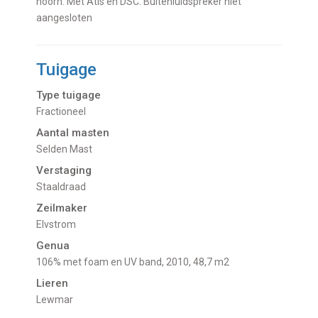
hoorn. Met Atis en DSC. Buitenluidspreker niet
aangesloten
Tuigage
Type tuigage
Fractioneel
Aantal masten
Selden Mast
Verstaging
Staaldraad
Zeilmaker
Elvstrom
Genua
106% met foam en UV band, 2010, 48,7 m2
Lieren
Lewmar