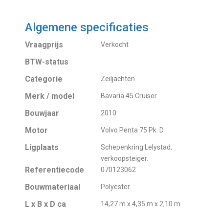
Algemene specificaties
Vraagprijs
Verkocht
BTW-status
Categorie
Zeiljachten
Merk / model
Bavaria 45 Cruiser
Bouwjaar
2010
Motor
Volvo Penta 75 Pk. D.
Ligplaats
Schepenkring Lelystad,
verkoopsteiger.
Referentiecode
070123062
Bouwmateriaal
Polyester
L x B x D ca
14,27 m x 4,35 m x 2,10 m