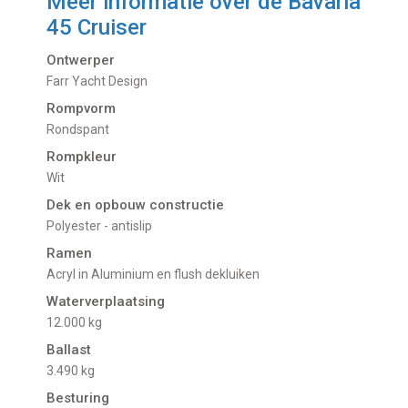
Meer informatie over de
Bavaria
45 Cruiser
Ontwerper
Farr Yacht Design
Rompvorm
Rondspant
Rompkleur
Wit
Dek en opbouw constructie
Polyester - antislip
Ramen
Acryl in Aluminium en flush dekluiken
Waterverplaatsing
12.000 kg
Ballast
3.490 kg
Besturing