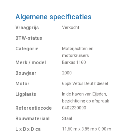
Algemene specificaties
Vraagprijs
Verkocht
BTW-status
Categorie
Motorjachten en
motorkruisers
Merk / model
Barkas 1160
Bouwjaar
2000
Motor
65pk Vetus Deutz diesel
Ligplaats
In de haven van Eijsden,
bezichtiging op afspraak
Referentiecode
0402230090
Bouwmateriaal
Staal
L x B x D ca
11,60 m x 3,85 m x 0,90 m