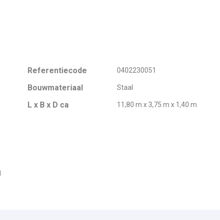
Referentiecode
0402230051
Bouwmateriaal
Staal
L x B x D ca
11,80 m x 3,75 m x 1,40 m
d