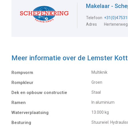
Makelaar - Sch
Telefoon
+31(0)47531
Adres
Hertenerweg
Meer informatie over de
Lemster Kot
Rompvorm
Multiknik
Rompkleur
Groen
Dek en opbouw constructie
Staal
Ramen
In aluminium
Waterverplaatsing
13.000 kg
Besturing
Stuurwiel. Hydraulis