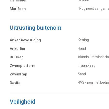
Fishfinder
Marifoon
. Nog nooit aangeme
Uitrusting buitenom
Anker bevestiging
Ketting
Ankerlier
Hand
Buiskap
aluminium windsc
Zwemplatform
Traanplaat
Zwemtrap
Staal
Davits
RVS - nog niet bedri
Veiligheid