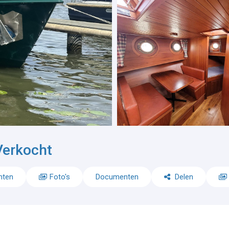
Verkocht
nten
Foto's
Documenten
Delen