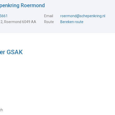
epenkring Roermond
5661
Email
roermond@schepenkring.nl
 2, Roermond 6049 AA
Route
Bereken route
ter GSAK
ch