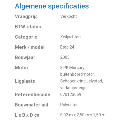
Algemene specificaties
Vraagprijs
Verkocht
BTW-status
Categorie
Zeiljachten
Merk / model
Etap 24
Bouwjaar
2005
Motor
8 PK Mercury
buitenboordmotor.
Ligplaats
Schepenkring Lelystad,
verkoopsteiger
Referentiecode
070123059
Bouwmateriaal
Polyester
L x B x D ca
8,02 m x 2,50 m x 1,50 m