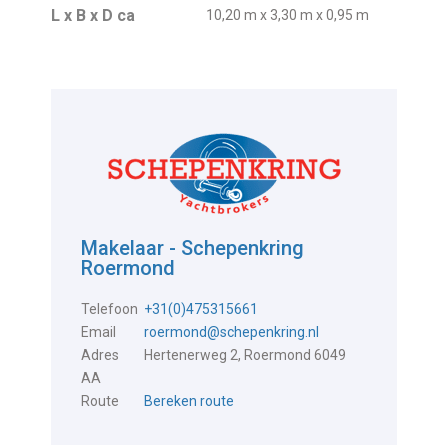
L x B x D ca
10,20 m x 3,30 m x 0,95 m
Makelaar - Schepenkring
Roermond
Telefoon
+31(0)475315661
Email
roermond@schepenkring.nl
Adres
Hertenerweg 2, Roermond 6049
AA
Route
Bereken route