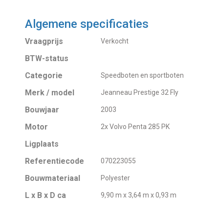
Algemene specificaties
Vraagprijs
Verkocht
BTW-status
Categorie
Speedboten en sportboten
Merk / model
Jeanneau Prestige 32 Fly
Bouwjaar
2003
Motor
2x Volvo Penta 285 PK
Ligplaats
Referentiecode
070223055
Bouwmateriaal
Polyester
L x B x D ca
9,90 m x 3,64 m x 0,93 m