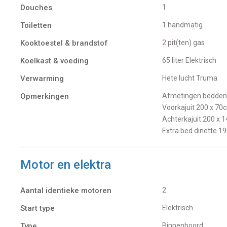
Douches
1
Toiletten
1 handmatig
Kooktoestel & brandstof
2 pit(ten) gas
Koelkast & voeding
65 liter Elektrisch
Verwarming
Hete lucht Truma
Opmerkingen
Afmetingen bedden
Voorkajuit 200 x 70
Achterkajuit 200 x 
Extra bed dinette 1
Motor en elektra
Aantal identieke motoren
2
Start type
Elektrisch
Type
Binnenboord