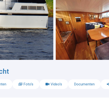
cht
nten
Foto's
Video's
Documenten