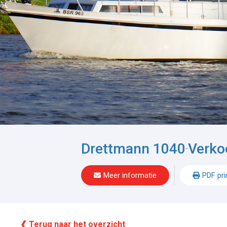
Drettmann 1040
Verko
-
Meer informatie
PDF pri
❮ Terug naar het overzicht