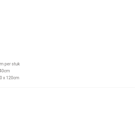
cm per stuk
140cm
90 x 120cm