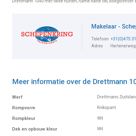
Drettmann 1040 met twee hutten, ruime natte cel, boegschroef 
Makelaar - Sch
Telefoon
+31(0)475 3
Adres
Hertenerweg
Meer informatie over de
Drettmann 1
Werf
Drettmann, Duitslan
Rompvorm
Knikspant
Rompkleur
Wit
Dek en opbouw kleur
Wit