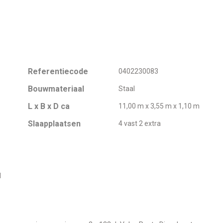
Referentiecode
0402230083
Bouwmateriaal
Staal
L x B x D ca
11,00 m x 3,55 m x 1,10 m
Slaapplaatsen
4 vast 2 extra
d