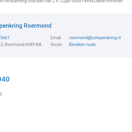
en verwarming voorzien van 2 x 122pk Volvo Penta Diesel motoren.
epenkring Roermond
15661
Email
roermond@schepenkring.nl
 2, Roermond 6049 AA
Route
Bereken route
040
d