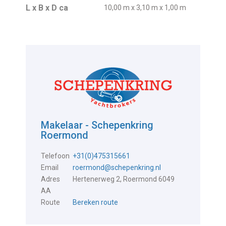
L x B x D ca
10,00 m x 3,10 m x 1,00 m
Makelaar - Schepenkring
Roermond
Telefoon
+31(0)475315661
Email
roermond@schepenkring.nl
Adres
Hertenerweg 2, Roermond 6049
AA
Route
Bereken route