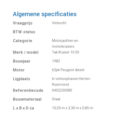
Algemene specificaties
Vraagprijs
Verkocht
BTW-status
Categorie
Motorjachten en
motorkruisers
Merk / model
Tak Kruiser 10.50
Bouwjaar
1982
Motor
62pk Peugeot diesel
Ligplaats
In verkoophaven Herten -
Roermond
Referentiecode
0402230080
Bouwmateriaal
Staal
L x B x D ca
10,50 m x 3,30 m x 0,85 m