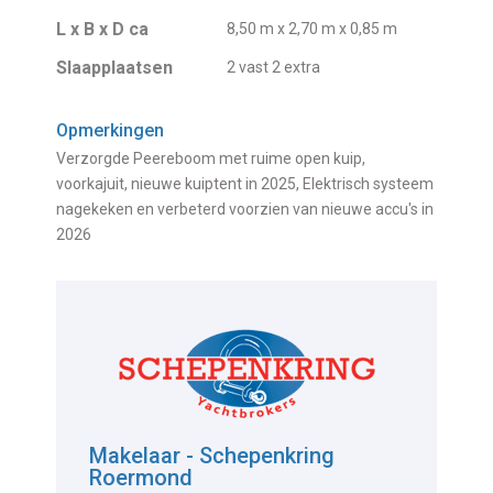
L x B x D ca
8,50 m x 2,70 m x 0,85 m
Slaapplaatsen
2 vast 2 extra
Opmerkingen
Verzorgde Peereboom met ruime open kuip,
voorkajuit, nieuwe kuiptent in 2025, Elektrisch systeem
nagekeken en verbeterd voorzien van nieuwe accu's in
2026
Makelaar - Schepenkring
Roermond