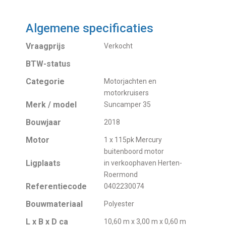
Algemene specificaties
Vraagprijs
Verkocht
BTW-status
Categorie
Motorjachten en
motorkruisers
Merk / model
Suncamper 35
Bouwjaar
2018
Motor
1 x 115pk Mercury
buitenboord motor
Ligplaats
in verkoophaven Herten-
Roermond
Referentiecode
0402230074
Bouwmateriaal
Polyester
L x B x D ca
10,60 m x 3,00 m x 0,60 m