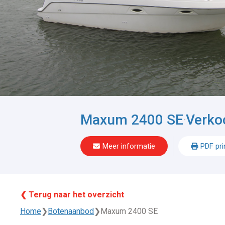
Maxum 2400 SE
Verko
-
Meer informatie
PDF pri
❮ Terug naar het overzicht
Home
❯
Botenaanbod
❯
Maxum 2400 SE