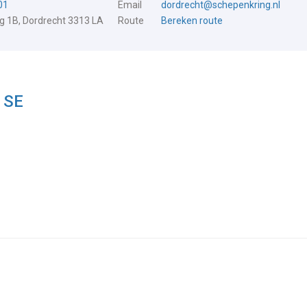
01
Email
dordrecht@schepenkring.nl
 1B, Dordrecht 3313 LA
Route
Bereken route
 SE