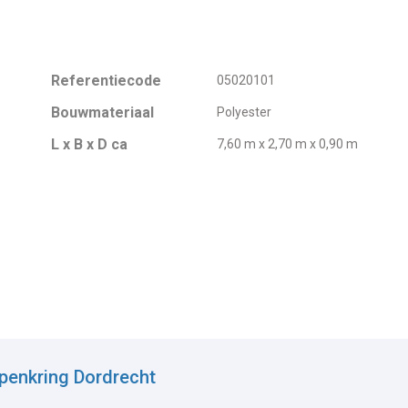
Referentiecode
05020101
Bouwmateriaal
Polyester
L x B x D ca
7,60 m x 2,70 m x 0,90 m
penkring Dordrecht