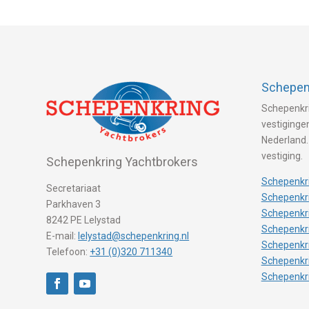
Schepenk
Schepenkri
vestigingen
Nederland.
vestiging.
Schepenkring Yachtbrokers
Schepenkri
Secretariaat
Schepenkri
Parkhaven 3
Schepenkr
8242 PE Lelystad
Schepenkr
E-mail:
lelystad@schepenkring.nl
Schepenkr
Telefoon:
+31 (0)320 711340
Schepenkr
Schepenkr