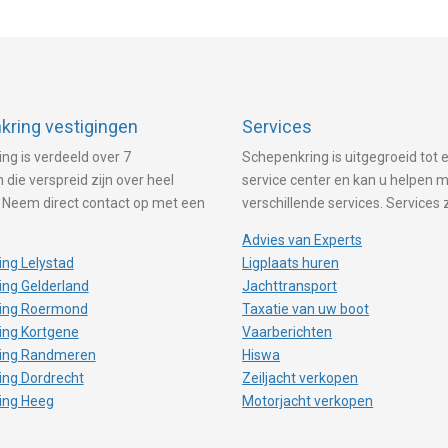
ring vestigingen
Services
ng is verdeeld over 7
Schepenkring is uitgegroeid tot e
 die verspreid zijn over heel
service center en kan u helpen 
 Neem direct contact op met een
verschillende services. Services 
Advies van Experts
ng Lelystad
Ligplaats huren
ng Gelderland
Jachttransport
ing Roermond
Taxatie van uw boot
ing Kortgene
Vaarberichten
ing Randmeren
Hiswa
ing Dordrecht
Zeiljacht verkopen
ing Heeg
Motorjacht verkopen