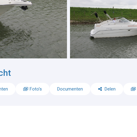
cht
nten
Foto's
Documenten
Delen