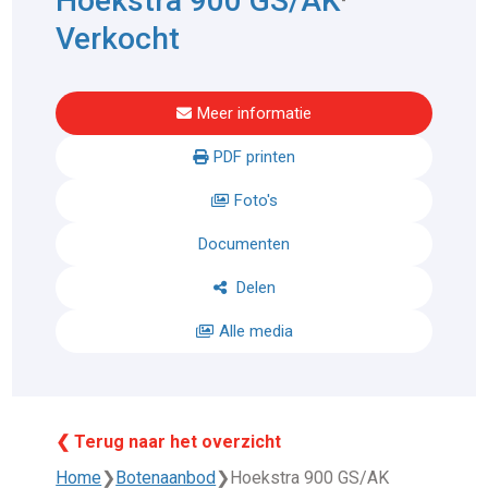
Hoekstra 900 GS/AK
Verkocht
Meer informatie
PDF printen
Foto's
Documenten
Delen
Alle media
❮ Terug naar het overzicht
Home
❯
Botenaanbod
❯
Hoekstra 900 GS/AK