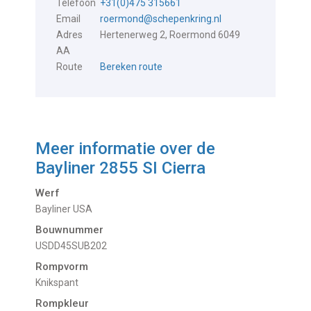
Telefoon
+31(0)475 315661
Email
roermond@schepenkring.nl
Adres
Hertenerweg 2, Roermond 6049
AA
Route
Bereken route
Meer informatie over de
Bayliner 2855 SI Cierra
Werf
Bayliner USA
Bouwnummer
USDD45SUB202
Rompvorm
Knikspant
Rompkleur