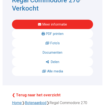
Regal Commodore 270
Verkocht
Meer informatie
PDF printen
Foto's
Documenten
Delen
Alle media
❮ Terug naar het overzicht
Home
❯
Botenaanbod
❯
Regal Commodore 270