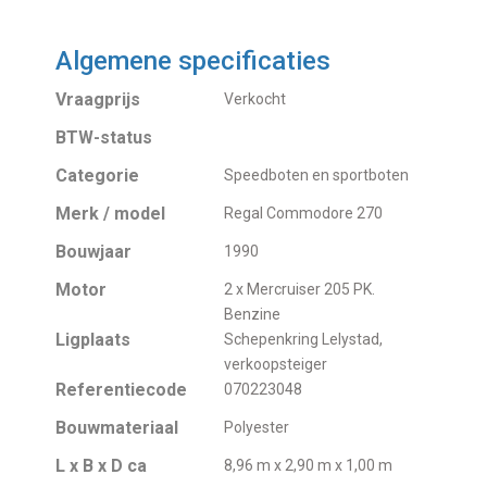
Algemene specificaties
Vraagprijs
Verkocht
BTW-status
Categorie
Speedboten en sportboten
Merk / model
Regal Commodore 270
Bouwjaar
1990
Motor
2 x Mercruiser 205 PK.
Benzine
Ligplaats
Schepenkring Lelystad,
verkoopsteiger
Referentiecode
070223048
Bouwmateriaal
Polyester
L x B x D ca
8,96 m x 2,90 m x 1,00 m