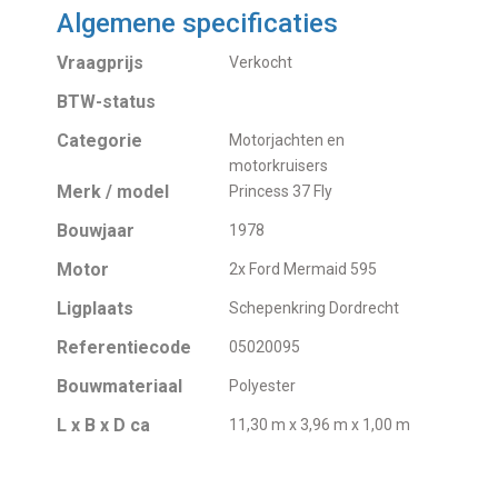
Algemene specificaties
Vraagprijs
Verkocht
BTW-status
Categorie
Motorjachten en
motorkruisers
Merk / model
Princess 37 Fly
Bouwjaar
1978
Motor
2x Ford Mermaid 595
Ligplaats
Schepenkring Dordrecht
Referentiecode
05020095
Bouwmateriaal
Polyester
L x B x D ca
11,30 m x 3,96 m x 1,00 m