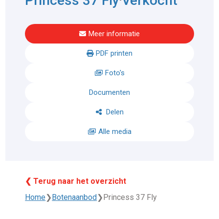
Princess 37 Fly
Verkocht
Meer informatie
PDF printen
Foto's
Documenten
Delen
Alle media
❮ Terug naar het overzicht
Home
❯
Botenaanbod
❯
Princess 37 Fly